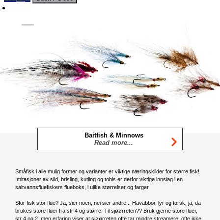
Flies
Flyfishing
Flytying
Workshop & Guiding
- retail sales to private customers, wholesale to shops
Baitfish & Minnows
Read more...
Småfisk i alle mulig former og varianter er viktige næringskilder for større fisk!
Imitasjoner av sild, brisling, kutling og tobis er derfor viktige innslag i en
saltvannsfluefiskers flueboks, i ulike størrelser og farger.
Stor fisk stor flue? Ja, sier noen, nei sier andre... Havabbor, lyr og torsk, ja, da
brukes store fluer fra str 4 og større. Til sjøørreten?? Bruk gjerne store fluer,
str 4 og 2, men erfaring viser at sjøørreten ofte tar mindre streamere, ofte ikke