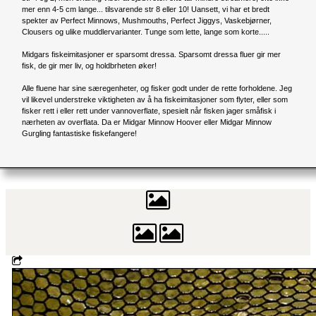
mer enn 4-5 cm lange... tilsvarende str 8 eller 10! Uansett, vi har et bredt
spekter av Perfect Minnows, Mushmouths, Perfect Jiggys, Vaskebjørner,
Clousers og ulike muddlervarianter. Tunge som lette, lange som korte.....
Midgars fiskeimitasjoner er sparsomt dressa. Sparsomt dressa fluer gir mer
fisk, de gir mer liv, og holdbrheten øker!
Alle fluene har sine særegenheter, og fisker godt under de rette forholdene. Jeg
vil likevel understreke viktigheten av å ha fiskeimitasjoner som flyter, eller som
fisker rett i eller rett under vannoverflate, spesielt når fisken jager småfisk i
nærheten av overflata. Da er Midgar Minnow Hoover eller Midgar Minnow
Gurgling fantastiske fiskefangere!