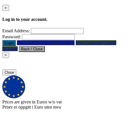
×
Log in to your account.
Email Address:
Password:
Password forgotten? Click here.
New Customer? Open
Login
Account
Back / Close
×
Close
Prices are given in Euros w/o vat
Priser er oppgitt i Euro uten mva