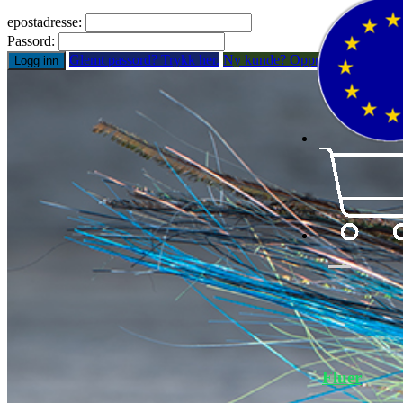
epostadresse:
Passord:
Glemt passord? Trykk her.
Ny kunde? Opprett konto
Logg inn
Tilb
Fluer