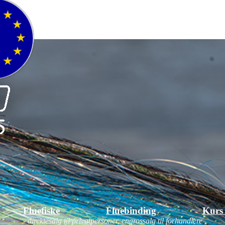
ake / Lukk
Fluefiske
Fluebinding
Kurs
- direktesalg til privatpersoner, engrossalg til forhandlere