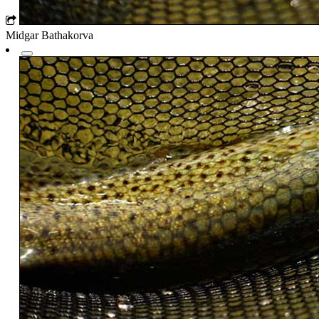
Midgar Bathakorva