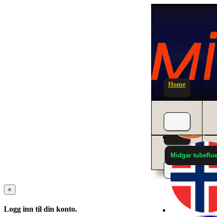
Home
News
Midgar tubeflue
×
Logg inn til din konto.