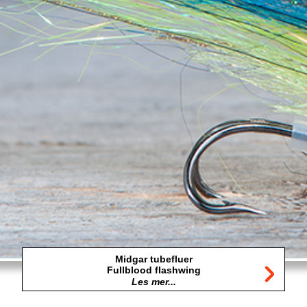
Midgar tubefluer
Fullblood flashwing
Les mer...