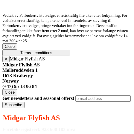
Vedtak av Forbrukertvistutvalget er rettskraftig fire uker etter forkynning. Før
vedtaket er rettskraftig, kan partene, ved innsendelse av stevning til
Forbrukertvistutvalget, bringe vedtaket inn for tingretten. Dersom slike
forhandlinger ikke fører frem etter 2 mnd, kan hver av partene forlange tvisten
avgjort ved voldgift. For øvrig gjelder bestemmelsene i lov om voldgift av 14.
mai 2004 nr 25.
Close
Terms - conditions
Midgar Flyfish AS
×
Midgar Flyfish AS
Mølleroddveien 1
1673 Kråkerøy
Norway
(+47) 95 13 06 84
Close
Get newsletters and seasonal offers!
Subscribe
Midgar Flyfish AS
Foretaksregistrert.
923 600 183
mva