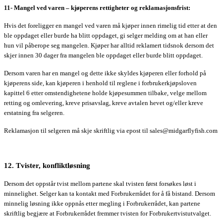
11- Mangel ved varen – kjøperens rettigheter og reklamasjonsfrist:
Hvis det foreligger en mangel ved varen må kjøper innen rimelig tid etter at den
ble oppdaget eller burde ha blitt oppdaget, gi selger melding om at han eller
hun vil påberope seg mangelen. Kjøper har alltid reklamert tidsnok dersom det
skjer innen 30 dager fra mangelen ble oppdaget eller burde blitt oppdaget.
Dersom varen har en mangel og dette ikke skyldes kjøperen eller forhold på
kjøperens side, kan kjøperen i henhold til reglene i forbrukerkjøpsloven
kapittel 6 etter omstendighetene holde kjøpesummen tilbake, velge mellom
retting og omlevering, kreve prisavslag, kreve avtalen hevet og/eller kreve
erstatning fra selgeren.
Reklamasjon til selgeren må skje skriftlig via epost til sales@midgarflyfish.com
12. Tvister, konfliktløsning
Dersom det oppstår tvist mellom partene skal tvisten først forsøkes løst i
minnelighet. Selger kan ta kontakt med Forbrukerrådet for å få bistand. Dersom
minnelig løsning ikke oppnås etter megling i Forbrukerrådet, kan partene
skriftlig begjære at Forbrukerrådet fremmer tvisten for Forbrukertvistutvalget.