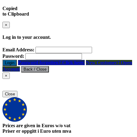
Copied
to Clipboard
×
Log in to your account.
Email Address:
Password:
Password forgotten? Click here.
New Customer? Open
Login
Account
Back / Close
×
Close
Prices are given in Euros w/o vat
Priser er oppgitt i Euro uten mva