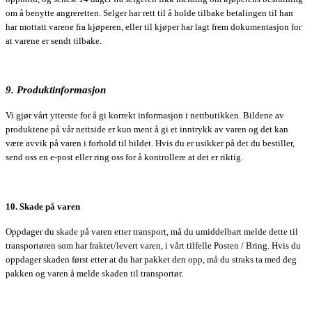
om å benytte angreretten. Selger har rett til å holde tilbake betalingen til han
har mottatt varene fra kjøperen, eller til kjøper har lagt frem dokumentasjon for
at varene er sendt tilbake.
9. Produktinformasjon
Vi gjør vårt ytterste for å gi korrekt informasjon i nettbutikken. Bildene av
produktene på vår nettside er kun ment å gi et inntrykk av varen og det kan
være avvik på varen i forhold til bildet. Hvis du er usikker på det du bestiller,
send oss en e-post eller ring oss for å kontrollere at det er riktig.
10. Skade på varen
Oppdager du skade på varen etter transport, må du umiddelbart melde dette til
transportøren som har fraktet/levert varen, i vårt tilfelle Posten / Bring. Hvis du
oppdager skaden først etter at du har pakket den opp, må du straks ta med deg
pakken og varen å melde skaden til transportør.