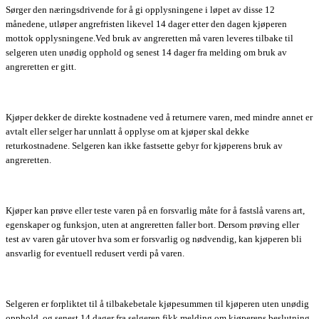
Sørger den næringsdrivende for å gi opplysningene i løpet av disse 12
månedene, utløper angrefristen likevel 14 dager etter den dagen kjøperen
mottok opplysningene.Ved bruk av angreretten må varen leveres tilbake til
selgeren uten unødig opphold og senest 14 dager fra melding om bruk av
angreretten er gitt.
Kjøper dekker de direkte kostnadene ved å returnere varen, med mindre annet er
avtalt eller selger har unnlatt å opplyse om at kjøper skal dekke
returkostnadene. Selgeren kan ikke fastsette gebyr for kjøperens bruk av
angreretten.
Kjøper kan prøve eller teste varen på en forsvarlig måte for å fastslå varens art,
egenskaper og funksjon, uten at angreretten faller bort. Dersom prøving eller
test av varen går utover hva som er forsvarlig og nødvendig, kan kjøperen bli
ansvarlig for eventuell redusert verdi på varen.
Selgeren er forpliktet til å tilbakebetale kjøpesummen til kjøperen uten unødig
opphold, og senest 14 dager fra selgeren fikk melding om kjøperens beslutning