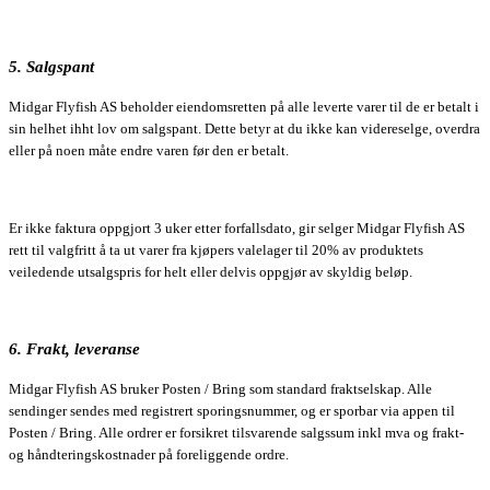
5. Salgspant
Midgar Flyfish AS beholder eiendomsretten på alle leverte varer til de er betalt i
sin helhet ihht lov om salgspant. Dette betyr at du ikke kan videreselge, overdra
eller på noen måte endre varen før den er betalt.
Er ikke faktura oppgjort 3 uker etter forfallsdato, gir selger Midgar Flyfish AS
rett til valgfritt å ta ut varer fra kjøpers valelager til 20% av produktets
veiledende utsalgspris for helt eller delvis oppgjør av skyldig beløp.
6. Frakt, leveranse
Midgar Flyfish AS bruker Posten / Bring som standard fraktselskap. Alle
sendinger sendes med registrert sporingsnummer, og er sporbar via appen til
Posten / Bring. Alle ordrer er forsikret tilsvarende salgssum inkl mva og frakt-
og håndteringskostnader på foreliggende ordre.