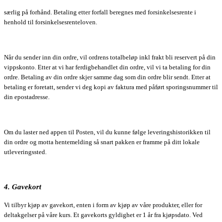
særlig på forhånd. Betaling etter forfall beregnes med forsinkelsesrente i
henhold til forsinkelsesrenteloven.
Når du sender inn din ordre, vil ordrens totalbeløp inkl frakt bli reservert på din
vippskonto. Etter at vi har ferdigbehandlet din ordre, vil vi ta betaling for din
ordre. Betaling av din ordre skjer samme dag som din ordre blir sendt. Etter at
betaling er foretatt, sender vi deg kopi av faktura med påført sporingsnummer til
din epostadresse.
Om du laster ned appen til Posten, vil du kunne følge leveringshistorikken til
din ordre og motta hentemelding så snart pakken er framme på ditt lokale
utleveringssted.
4. Gavekort
Vi tilbyr kjøp av gavekort, enten i form av kjøp av våre produkter, eller for
deltakgelser på våre kurs. Et gavekorts gyldighet er 1 år fra kjøpsdato. Ved