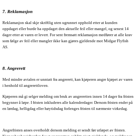
7. Reklamasjon
Reklamasjon skal skje skriftlig uten ugrunnet opphold etter at kunden
oppdaget eller burde ha oppdaget den aktuelle feil eller mangel, og senest 14
dager etter at varen er levert. For sent fremsatt reklamasjon medfører at alle krav
som følge av feil eller mangler ikke kan gjøres gjeldende mot Midgar Flyfish
AS.
8. Angrerett
Med mindre avtalen er unntatt fra angrerett, kan kjøperen angre kjøpet av varen
i henhold til angrerettloven.
Kjøperen må gi selger melding om bruk av angreretten innen 14 dager fra fristen
begynner å løpe. I fristen inkluderes alle kalenderdager. Dersom fristen ender på
en lørdag, helligdag eller høytidsdag forlenges fristen til nærmeste virkedag.
Angrefristen anses overholdt dersom melding er sendt før utløpet av fristen.