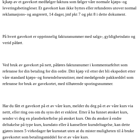
kjkøp av et gavekort medfølger faktura som følger våre normale kjøps- og
leveringsbetingleser. Et gavekort kan ikke byttes eller refunderes utover normal
reklamasjons- og angrerett, 14 dager, jmf pkt 7 og pkt 8 i dette dokument.
På hvert gavekort er opprinnelig fakturanummer med salgs-, gyldighetsdato og
verid påført.
Ved bruk av gavekort på nett, påføres fakturanumer i kommentarfeltet som
referanse for din betaling for din ordre. Ditt kjøp vil etter det bli ekspedert etter
våre standard kjøps- og forsendelsesrutiner, med medølgende pakkseddel som
referanse for bruk av gavekortet, med tilhørende sporingsnummer.
Har du fått et gavekort på et av våre kurs, melder du deg på et av våre kurs via
nettt, eller ring oss om du syns det er enklest. Etter å ha funnet ønsket kurs,
sender vi deg en plassbekreftelse på ønsket kurs. Om du ønsker å endre
deltakelse på type kurs, kursdato eller å kansellere kursdeltagelse, kan dette
gjøres innen 5 virkedager før kursstart uten at du mister muligheten til å bruke
gavekortet som betalingsmiddel for et av våre kurs.