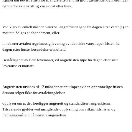
Kjøper har bevisbyrden for at angreretten er blitt gjort gjeldende, og meldingen
bør derfor skje skriftlig via e-post eller brev.
Ved kjøp av enkeltstående varer vil angrefristen løpe fra dagen etter varen(e) er
mottatt. Selges et abonnement, eller
innebærer avtalen regelmessig levering av identiske varer, løper fristen fra
dagen etter første forsendelse er mottatt.
Består kjøpet av flere leveranser, vil angrefristen løpe fra dagen etter siste
leveranse er mottatt.
Angrefristen utvides til 12 måneder etter utløpet av den opprinnelige fristen
dersom selger ikke før avtaleinngåelsen
opplyser om at det foreligger angrerett og standardisert angreskjema.
Tilsvarende gjelder ved manglende opplysning om vilkår, tidsfrister og
fremgangsmåte for å benytte angreretten.