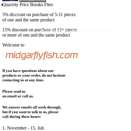
Quantity Price Breaks Flies
5%
discount on purchase of 5-11 pieces
of one and the same product
Flies
Flyfishing
Flytying
Workshop & Guiding
15%
discount on purchase of 12+ pieces
- retail sales to private customers, wholesale to shops
or more of one and the same product
Welcome to
If you have questions about our
products or your order, do not hesitate
contacting us at any time.
Please send us
an email or call us.
We answer emails all week through,
but if you want to talk to us, please
call during these hours:
1. November - 15. Juli