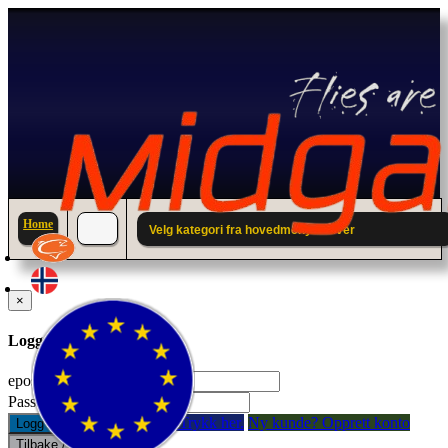
Home
Velg kategori fra hovedmenyen over
×
Logg inn til din konto.
epostadresse:
Passord:
Glemt passord? Trykk her.
Ny kunde? Opprett konto
Logg inn
Tilbake / Lukk