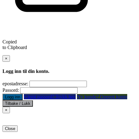
Copied
to Clipboard
×
Logg inn til din konto.
epostadresse:
Passord:
Glemt passord? Trykk her.
Ny kunde? Opprett konto
Logg inn
Tilbake / Lukk
×
Close