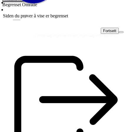
Begrenset Område
Siden du prøver å vise er begrenset
Fortsett
Fluer
Fluefiske
Fluebinding
Kurs & Guiding
- direktesalg til privatpersoner, engrossalg til forhandlere