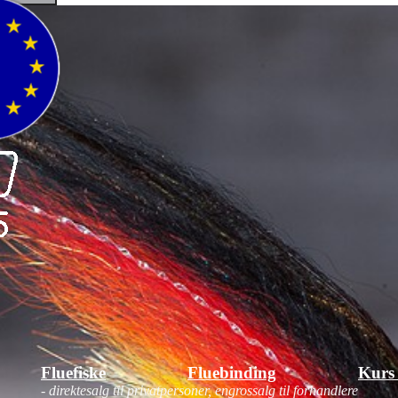
Fluefiske
Fluebinding
Kurs
- direktesalg til privatpersoner, engrossalg til forhandlere