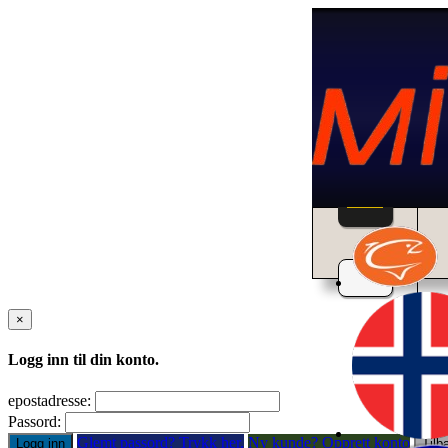
Home
×
Logg inn til din konto.
epostadresse:
Passord:
Glemt passord? Trykk her.
Ny kunde? Opprett konto
Logg inn
Tilb