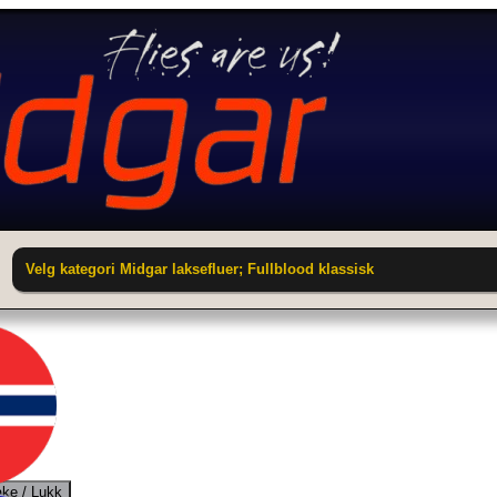
Velg kategori Midgar laksefluer; Fullblood klassisk
ake / Lukk