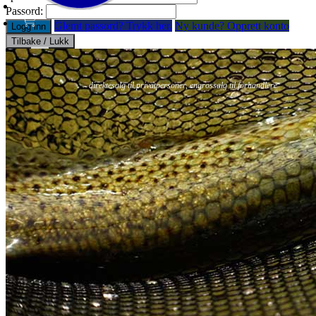
Passord:
Glemt passord? Trykk her.
Ny kunde? Opprett konto
Logg inn
Tilbake / Lukk
Fluer
Fluefiske
Fluebinding
Kurs & Guiding
- direktesalg til privatpersoner, engrossalg til forhandlere