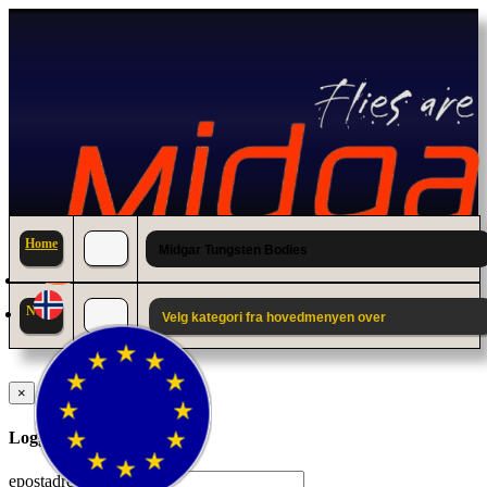
Home
Midgar Tungsten Bodies
News
Velg kategori fra hovedmenyen over
×
Logg inn til din konto.
epostadresse: