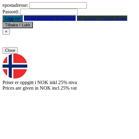
epostadresse:
Passord:
Glemt passord? Trykk her.
Ny kunde? Opprett konto
Logg inn
Tilbake / Lukk
×
Close
Priser er oppgitt i NOK inkl 25% mva
Prices are given in NOK incl 25% vat