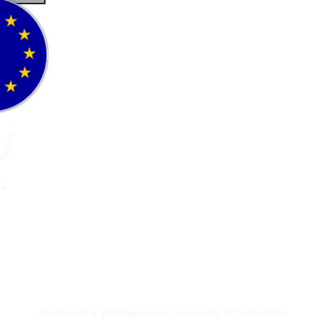
Fluefiske
Fluebinding
Kurs
- direktesalg til privatpersoner, engrossalg til forhandlere