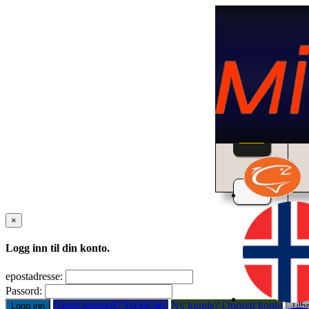
Home
×
Logg inn til din konto.
epostadresse:
Passord:
Glemt passord? Trykk her.
Ny kunde? Opprett konto
Logg inn
Tilb