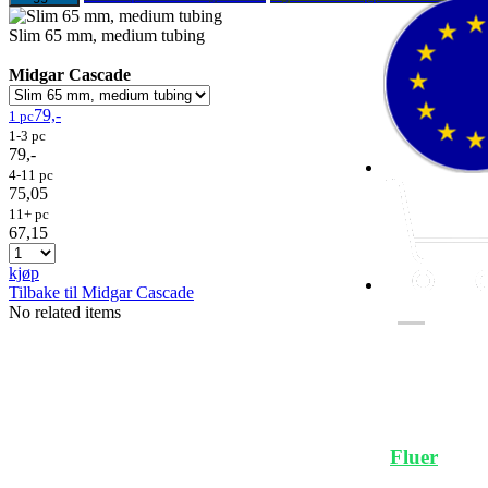
Slim 65 mm, medium tubing
Midgar Cascade
79,-
1 pc
1-3 pc
79,-
4-11 pc
75,05
11+ pc
67,15
kjøp
Tilbake til Midgar Cascade
No related items
Fluer