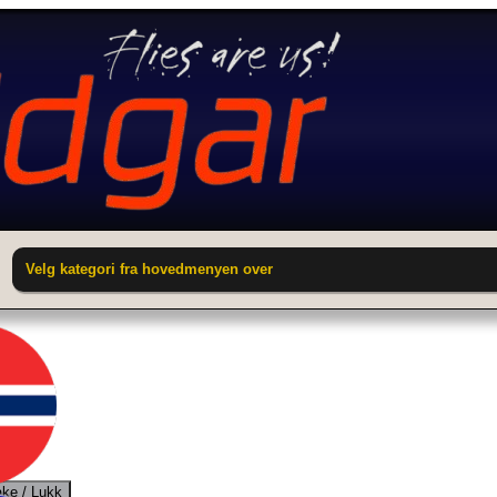
Velg kategori fra hovedmenyen over
ake / Lukk