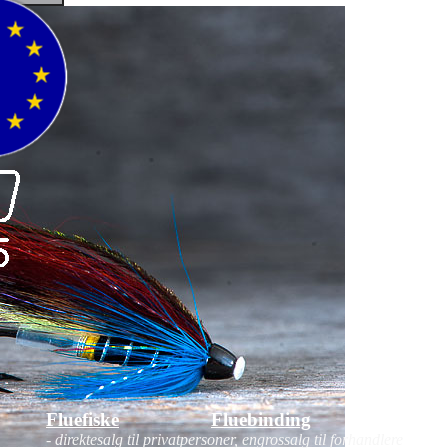
Fluefiske
Fluebinding
Kurs
- direktesalg til privatpersoner, engrossalg til forhandlere