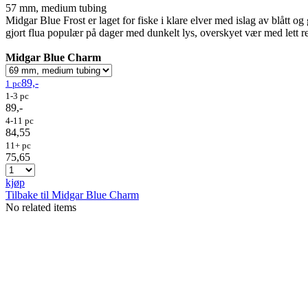
57 mm, medium tubing
Midgar Blue Frost er laget for fiske i klare elver med islag av blått o
gjort flua populær på dager med dunkelt lys, overskyet vær med lett re
Midgar Blue Charm
89,-
1 pc
1-3 pc
89,-
4-11 pc
84,55
11+ pc
75,65
kjøp
Tilbake til Midgar Blue Charm
No related items