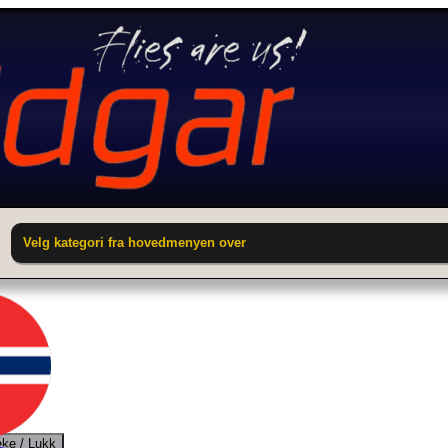
Velg kategori fra hovedmenyen over
ake / Lukk