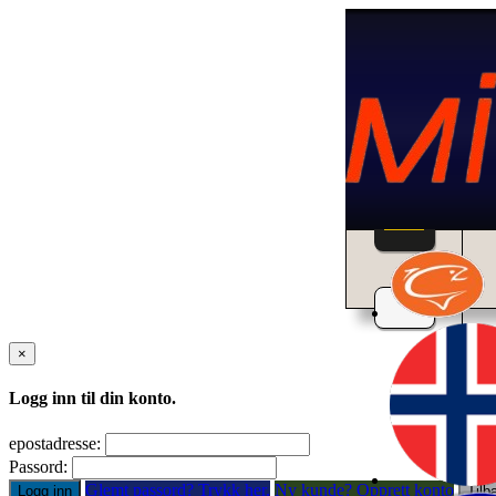
Home
×
Logg inn til din konto.
epostadresse:
Passord:
Glemt passord? Trykk her.
Ny kunde? Opprett konto
Logg inn
Tilb