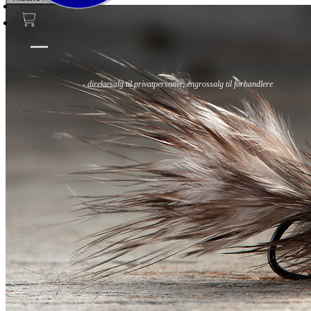
Fluer
Fluefiske
Fluebinding
Kurs & Guiding
- direktesalg til privatpersoner, engrossalg til forhandlere