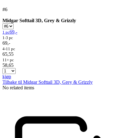
#6
Midgar Softtail 3D, Grey & Grizzly
69,-
1 pc
1-3 pc
69,-
4-11 pc
65,55
11+ pc
58,65
kjøp
Tilbake til Midgar Softtail 3D, Grey & Grizzly
No related items