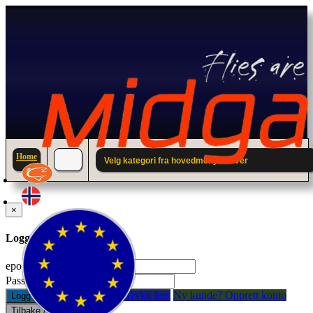
Home
Velg kategori fra hovedmenyen over
×
Logg inn til din konto.
epostadresse:
Passord:
Glemt passord? Trykk her.
Ny kunde? Opprett konto
Logg inn
Tilbake / Lukk