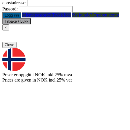
epostadresse:
Passord:
Glemt passord? Trykk her.
Ny kunde? Opprett konto
Logg inn
Tilbake / Lukk
×
Close
Priser er oppgitt i NOK inkl 25% mva
Prices are given in NOK incl 25% vat