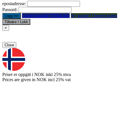
epostadresse:
Passord:
Glemt passord? Trykk her.
Ny kunde? Opprett konto
Logg inn
Tilbake / Lukk
×
Close
Priser er oppgitt i NOK inkl 25% mva
Prices are given in NOK incl 25% vat