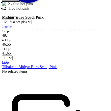
12 - fluo hot pink
Midgar Euro Scud, Pink
49,-
1 pc
Fluer
Fluefiske
Fluebinding
Kurs & Guiding
- direktesalg til privatpersoner, engrossalg til forhandlere
1-3 pc
49,-
4-11 pc
46,55
11+ pc
41,65
kjøp
Tilbake til Midgar Euro Scud, Pink
No related items