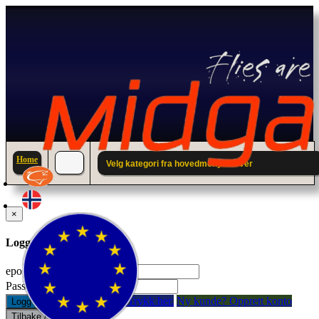
Home
Velg kategori fra hovedmenyen over
×
Logg inn til din konto.
epostadresse:
Passord:
Glemt passord? Trykk her.
Ny kunde? Opprett konto
Logg inn
Tilbake / Lukk