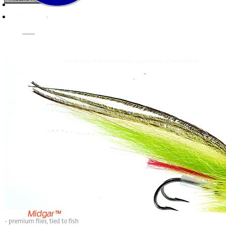
Fluer
Fluefiske
Fluebinding
Kurs & Guiding
- direktesalg til privatpersoner, engrossalg til forhandlere