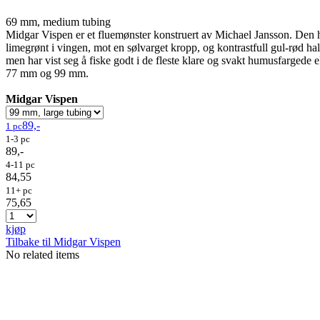
69 mm, medium tubing
Midgar Vispen er et fluemønster konstruert av Michael Jansson. Den h
limegrønt i vingen, mot en sølvarget kropp, og kontrastfull gul-rød ha
men har vist seg å fiske godt i de fleste klare og svakt humusfargede
77 mm og 99 mm.
Midgar Vispen
89,-
1 pc
1-3 pc
89,-
4-11 pc
84,55
11+ pc
75,65
kjøp
Tilbake til Midgar Vispen
No related items