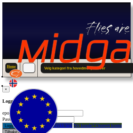
Home
Velg kategori fra hovedmenyen over
×
Logg inn til din konto.
epostadresse:
Passord:
Glemt passord? Trykk her.
Ny kunde? Opprett konto
Logg inn
Tilbake / Lukk