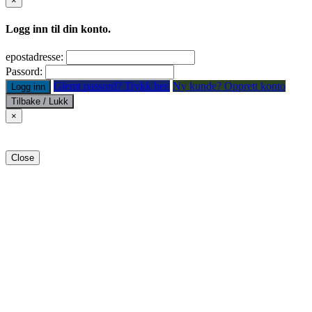
×
Logg inn til din konto.
epostadresse:
Passord:
Glemt passord? Trykk her.
Ny kunde? Opprett konto
Logg inn
Tilbake / Lukk
×
Close