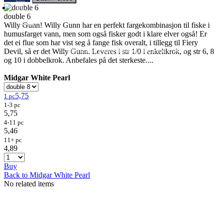
double 6
Willy Gunn! Willy Gunn har en perfekt fargekombinasjon til fiske i
humusfarget vann, men som også fisker godt i klare elver også! Er
det ei flue som har vist seg å fange fisk overalt, i tillegg til Fiery
Flies
Flyfishing
Flytying
Workshop & Guiding
Devil, så er det Willy Gunn. Leveres i str 1/0 i enkeltkrok, og str 6, 8
- retail sales to private customers, wholesale to shops
og 10 i dobbelkrok. Anbefales på det sterkeste....
Midgar White Pearl
5,75
1 pc
1-3 pc
5,75
4-11 pc
5,46
11+ pc
4,89
Buy
Back to Midgar White Pearl
No related items