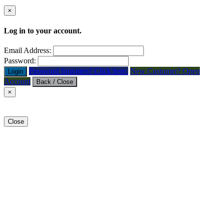
×
Log in to your account.
Email Address:
Password:
Password forgotten? Click here.
New Customer? Open
Login
Account
Back / Close
×
Close