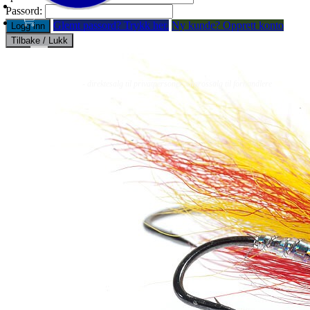
Passord:
Glemt passord? Trykk her.
Ny kunde? Opprett konto
Logg inn
Tilbake / Lukk
Fluer
Fluefiske
Fluebinding
Kurs & Guiding
- direktesalg til privatpersoner, engrossalg til forhandlere