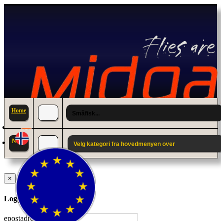
Home
Småfisk...
News
Velg kategori fra hovedmenyen over
×
Logg inn til din konto.
epostadresse: