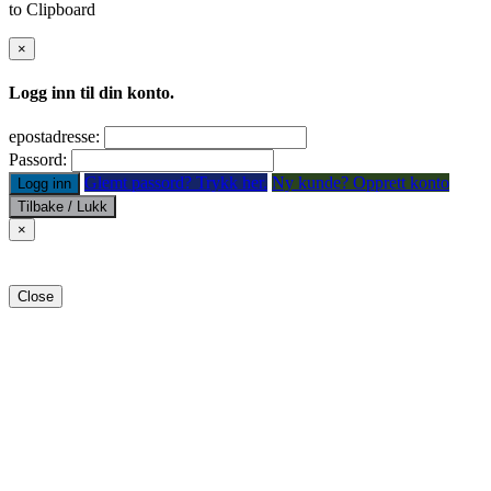
to Clipboard
×
Logg inn til din konto.
epostadresse:
Passord:
Glemt passord? Trykk her.
Ny kunde? Opprett konto
Logg inn
Tilbake / Lukk
×
Close