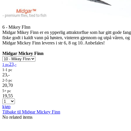
6 - Mikey FInn
Midgar Mikey Finn er en ypperlig attraktorflue som har gitt gode fang
fiske godt i kaldt vann på høsten, vinteren gjennom og utpå våren, og b
Midgar Mickey Finn leveres i str 6, 8 og 10. Anbefales!
Midgar Mickey Finn
23,-
1 pc
1-1 pc
23,-
2-5 pc
20,70
5+ pc
19,55
kjøp
Tilbake til Midgar Mickey Finn
No related items