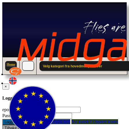
Home
Velg kategori fra hovedmenyen over
×
Logg inn til din konto.
epostadresse:
Passord:
Glemt passord? Trykk her.
Ny kunde? Opprett konto
Logg inn
Tilbake / Lukk