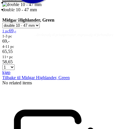
double 10 - 47 mm
Midgar Highlander, Green
69,-
1 pc
Fluer
Fluefiske
Fluebinding
Kurs & Guiding
- direktesalg til privatpersoner, engrossalg til forhandlere
1-3 pc
69,-
4-11 pc
65,55
11+ pc
58,65
kjøp
Tilbake til Midgar Highlander, Green
No related items