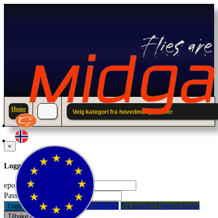
Home
Velg kategori fra hovedmenyen over
×
Logg inn til din konto.
epostadresse:
Passord:
Glemt passord? Trykk her.
Ny kunde? Opprett konto
Logg inn
Tilbake / Lukk