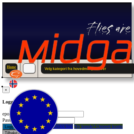
Home
Velg kategori fra hovedmenyen over
×
Logg inn til din konto.
epostadresse:
Passord:
Glemt passord? Trykk her.
Ny kunde? Opprett konto
Logg inn
Tilbake / Lukk