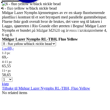
6 - fluo yellow w/black nickle bead
Midgar Lazer Nymphs kjennetegnes av ev en skarp fluorisenrende
plastfilm i kontrast til et sort brystparti med parallelle gummibeinpar.
Fluene fiskr godt overalt hvor de brukes, det være seg til laksen i
Laggo, sjøørreten i Rio Grande eller ørreten i Begna! Midgar Lazer
Fluer
Fluefiske
Fluebinding
Kurs & Guiding
- direktesalg til privatpersoner, engrossalg til forhandlere
Nymphs er bundet på Midgar M2020 og leveres i krokstørrelsene 4,
6 og 8.
Midgar Lazer Nymphs RL-TBH, Fluo Yellow
69,-
1 pc
1-3 pc
69,-
4-11 pc
65,55
11+ pc
58,65
kjøp
Tilbake til Midgar Lazer Nymphs RL-TBH, Fluo Yellow
No related items