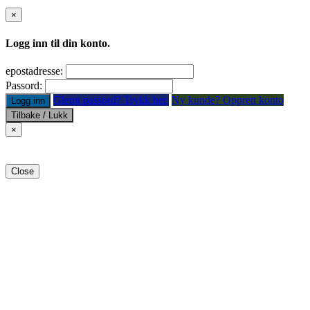
×
Logg inn til din konto.
epostadresse:
Passord:
Glemt passord? Trykk her.
Ny kunde? Opprett konto
Logg inn
Tilbake / Lukk
×
Close