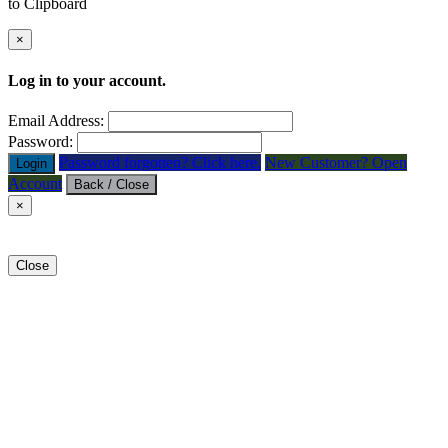
to Clipboard
×
Log in to your account.
Email Address:
Password:
Password forgotten? Click here.
New Customer? Open
Login
Account
Back / Close
×
Close