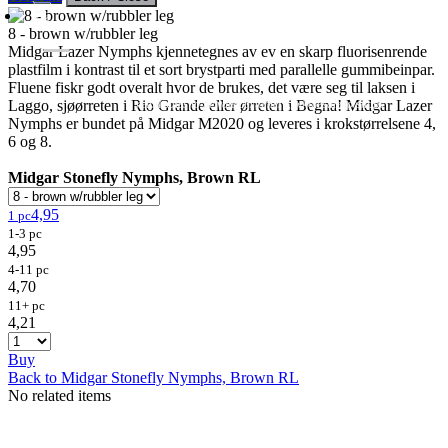
8 - brown w/rubbler leg
Midgar Lazer Nymphs kjennetegnes av ev en skarp fluorisenrende
plastfilm i kontrast til et sort brystparti med parallelle gummibeinpar.
Fluene fiskr godt overalt hvor de brukes, det være seg til laksen i
Flies
Flyfishing
Flytying
Workshop & Guiding
Laggo, sjøørreten i Rio Grande eller ørreten i Begna! Midgar Lazer
- retail sales to private customers, wholesale to shops
Nymphs er bundet på Midgar M2020 og leveres i krokstørrelsene 4,
6 og 8.
Midgar Stonefly Nymphs, Brown RL
4,95
1 pc
1-3 pc
4,95
4-11 pc
4,70
11+ pc
4,21
Buy
Back to Midgar Stonefly Nymphs, Brown RL
No related items