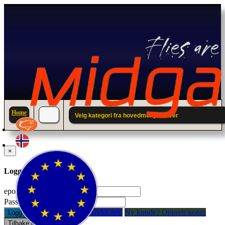
Home
Velg kategori fra hovedmenyen over
×
Logg inn til din konto.
epostadresse:
Passord:
Glemt passord? Trykk her.
Ny kunde? Opprett konto
Logg inn
Tilbake / Lukk