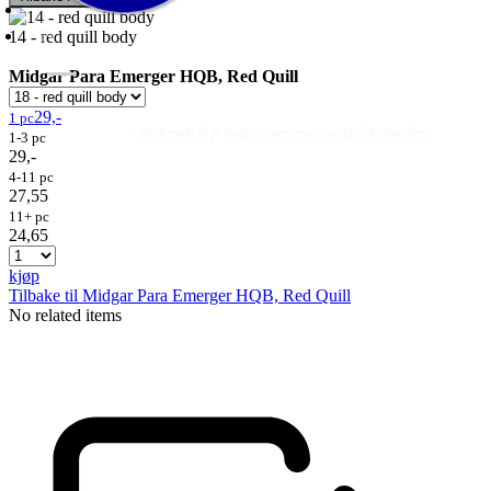
14 - red quill body
Midgar Para Emerger HQB, Red Quill
29,-
1 pc
Fluer
Fluefiske
Fluebinding
Kurs & Guiding
- direktesalg til privatpersoner, engrossalg til forhandlere
1-3 pc
29,-
4-11 pc
27,55
11+ pc
24,65
kjøp
Tilbake til Midgar Para Emerger HQB, Red Quill
No related items