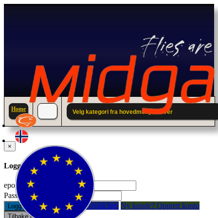
Home
Velg kategori fra hovedmenyen over
×
Logg inn til din konto.
epostadresse:
Passord:
Glemt passord? Trykk her.
Ny kunde? Opprett konto
Logg inn
Tilbake / Lukk