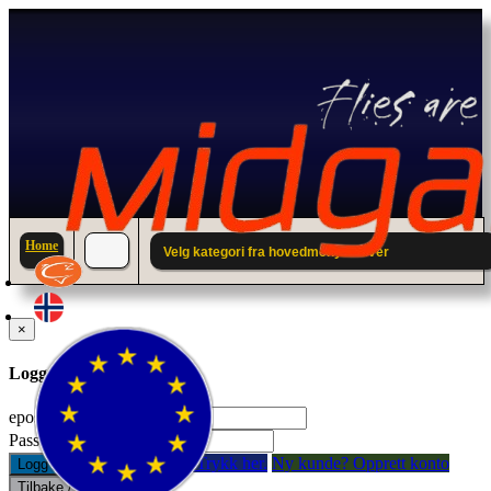
Home
Velg kategori fra hovedmenyen over
×
Logg inn til din konto.
epostadresse:
Passord:
Glemt passord? Trykk her.
Ny kunde? Opprett konto
Logg inn
Tilbake / Lukk