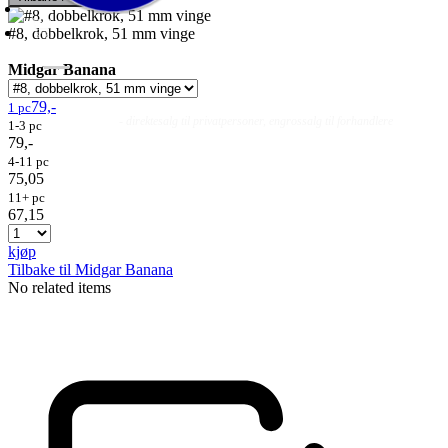
#8, dobbelkrok, 51 mm vinge
Midgar Banana
79,-
1 pc
Fluer
Fluefiske
Fluebinding
Kurs & Guiding
- direktesalg til privatpersoner, engrossalg til forhandlere
1-3 pc
79,-
4-11 pc
75,05
11+ pc
67,15
kjøp
Tilbake til Midgar Banana
No related items