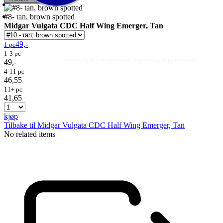
#8- tan, brown spotted
Midgar Vulgata CDC Half Wing Emerger, Tan
49,-
1 pc
1-3 pc
Fluer
Fluefiske
Fluebinding
Kurs & Guiding
- direktesalg til privatpersoner, engrossalg til forhandlere
49,-
4-11 pc
46,55
11+ pc
41,65
kjøp
Tilbake til Midgar Vulgata CDC Half Wing Emerger, Tan
No related items