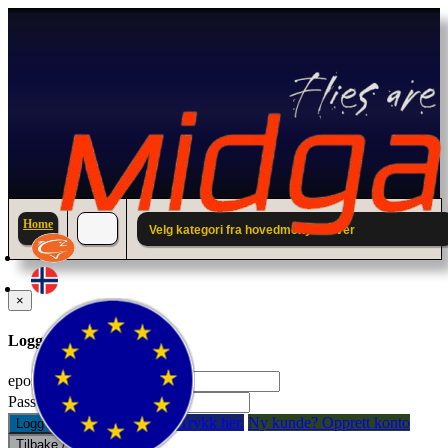
Home
Velg kategori fra hovedmenyen over
×
Logg inn til din konto.
epostadresse:
Passord:
Glemt passord? Trykk her.
Ny kunde? Opprett konto
Logg inn
Tilbake / Lukk