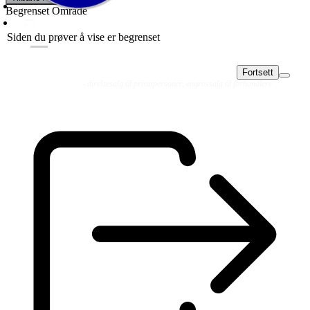
Begrenset Område
Siden du prøver å vise er begrenset
Fortsett
Fluer
Fluefiske
Fluebinding
Kurs & Guiding
- direktesalg til privatpersoner, engrossalg til forhandlere