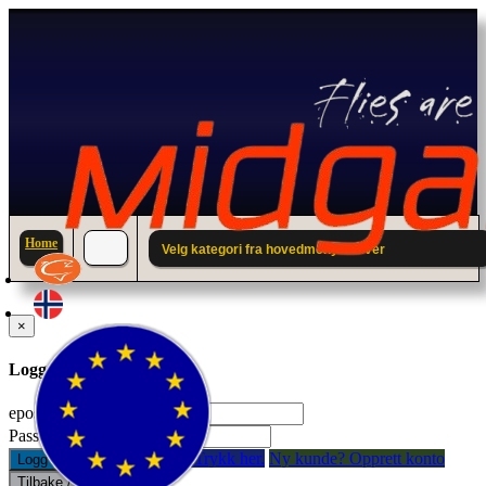
Home
Velg kategori fra hovedmenyen over
×
Logg inn til din konto.
epostadresse:
Passord:
Glemt passord? Trykk her.
Ny kunde? Opprett konto
Logg inn
Tilbake / Lukk