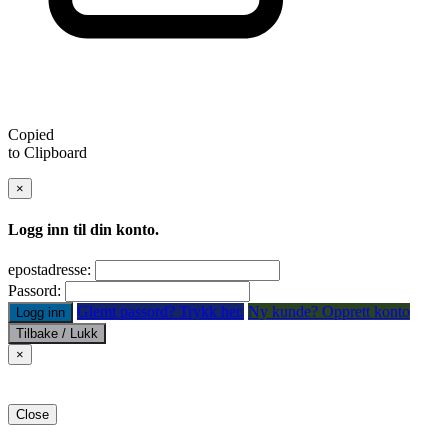
Copied
to Clipboard
×
Logg inn til din konto.
epostadresse:
Passord:
Glemt passord? Trykk her.
Ny kunde? Opprett konto
Logg inn
Tilbake / Lukk
×
Close