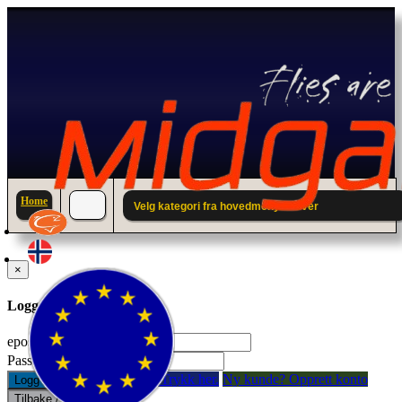
Home
Velg kategori fra hovedmenyen over
×
Logg inn til din konto.
epostadresse:
Passord:
Glemt passord? Trykk her.
Ny kunde? Opprett konto
Logg inn
Tilbake / Lukk