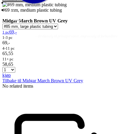
#69 mm, medium plastic tubing
Midgar March Brown UV Grey
69,-
1 pc
Fluer
Fluefiske
Fluebinding
Kurs & Guiding
- direktesalg til privatpersoner, engrossalg til forhandlere
1-3 pc
69,-
4-11 pc
65,55
11+ pc
58,65
kjøp
Tilbake til Midgar March Brown UV Grey
No related items