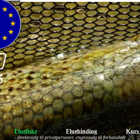
Fluefiske
Fluebinding
Kurs
- direktesalg til privatpersoner, engrossalg til forhandlere