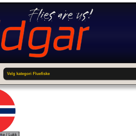
Velg kategori Fluefiske
ake / Lukk