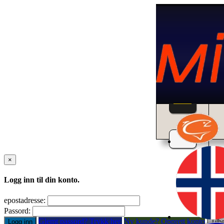
Home
×
Logg inn til din konto.
epostadresse:
Passord:
Glemt passord? Trykk her.
Ny kunde? Opprett konto
Logg inn
Tilb