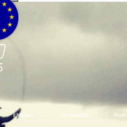
Fluefiske
Fluebinding
Kurs
- direktesalg til privatpersoner, engrossalg til forhandlere