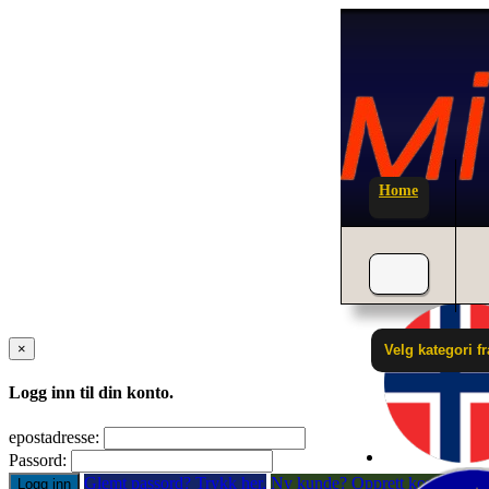
Home
×
Velg kategori 
Logg inn til din konto.
epostadresse:
Passord:
Glemt passord? Trykk her.
Ny kunde? Opprett konto
Logg inn
Tilb