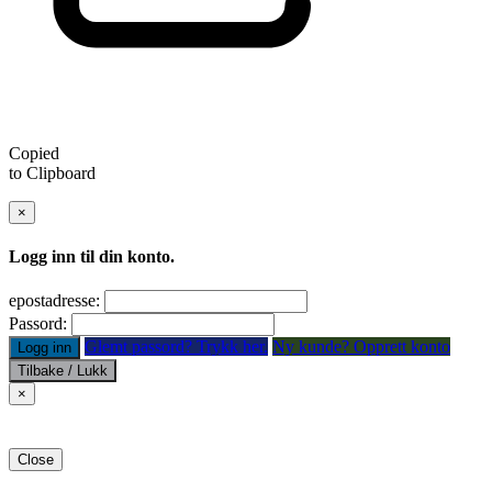
Copied
to Clipboard
×
Logg inn til din konto.
epostadresse:
Passord:
Glemt passord? Trykk her.
Ny kunde? Opprett konto
Logg inn
Tilbake / Lukk
×
Close