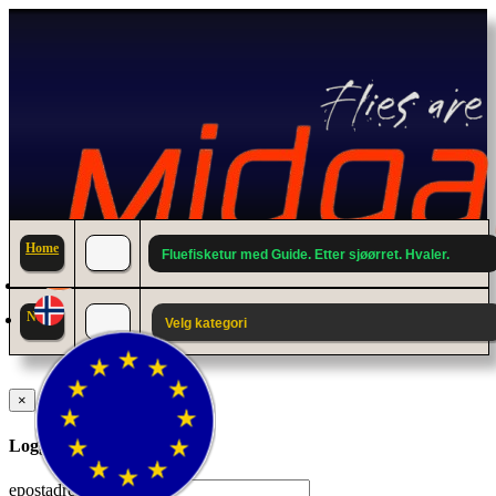
Home
Fluefisketur med Guide. Etter sjøørret. Hvaler.
News
Velg kategori
×
Logg inn til din konto.
epostadresse: