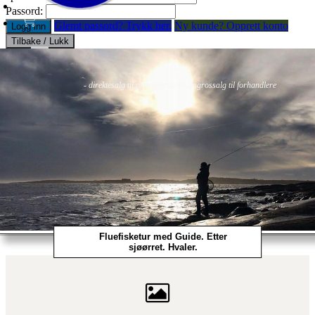
Passord:
Glemt passord? Trykk her.
Ny kunde? Opprett konto
Logg inn
Tilbake / Lukk
Fluer
Fluefiske
Fluebinding
Kurs & Guiding
- direktesalg til privatpersoner, engrossalg til forhandlere
Fluefisketur med Guide. Etter
sjøørret. Hvaler.