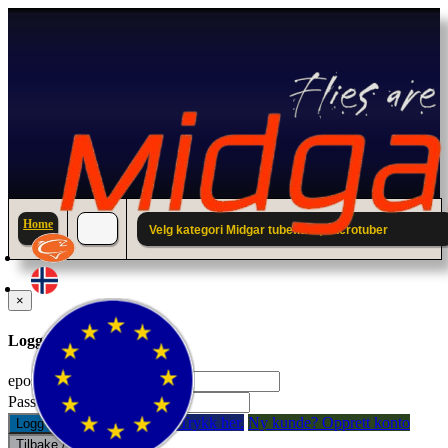
Home
Velg kategori Midgar tubefluer; Microtuber
×
Logg inn til din konto.
epostadresse:
Passord:
Glemt passord? Trykk her.
Ny kunde? Opprett konto
Logg inn
Tilbake / Lukk