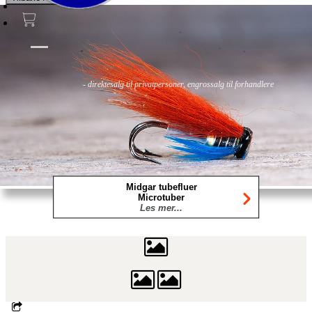
Fluer
Fluefiske
Fluebinding
Kurs & Guiding
- direktesalg til privatpersoner, engrossalg til forhandlere
Midgar tubefluer
Microtuber
Les mer...