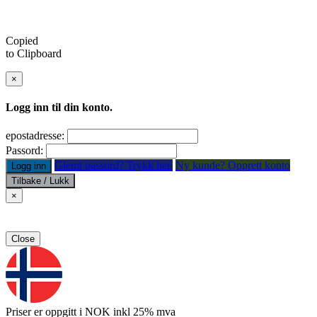
Copied
to Clipboard
×
Logg inn til din konto.
epostadresse:
Passord:
Glemt passord? Trykk her.
Ny kunde? Opprett konto
Logg inn
Tilbake / Lukk
×
Close
Priser er oppgitt i NOK inkl 25% mva