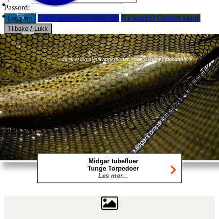
Passord:
Glemt passord? Trykk her.
Ny kunde? Opprett konto
Logg inn
Tilbake / Lukk
Fluer
Fluefiske
Fluebinding
Kurs & Guiding
- direktesalg til privatpersoner, engrossalg til forhandlere
Midgar tubefluer
Tunge Torpedoer
Les mer...