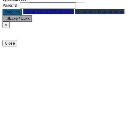
Passord:
Glemt passord? Trykk her.
Ny kunde? Opprett konto
Logg inn
Tilbake / Lukk
×
Close