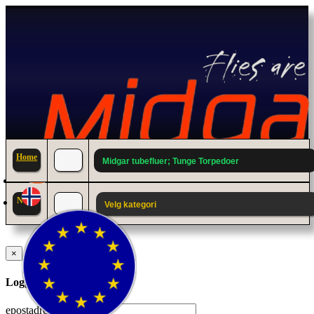
Home
Midgar tubefluer; Tunge Torpedoer
News
Velg kategori
×
Logg inn til din konto.
epostadresse: