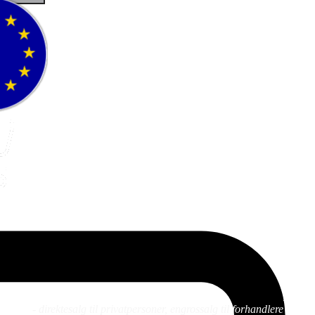
Fluefiske
Fluebinding
Kurs
- direktesalg til privatpersoner, engrossalg til forhandlere