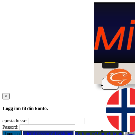
Home
×
Logg inn til din konto.
epostadresse:
Passord:
Glemt passord? Trykk her.
Ny kunde? Opprett konto
Logg inn
Tilb