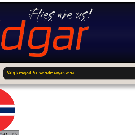
Velg kategori fra hovedmenyen over
ake / Lukk