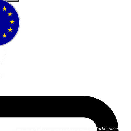
Fluefiske
Fluebinding
Kurs
- direktesalg til privatpersoner, engrossalg til forhandlere