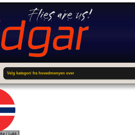
Velg kategori fra hovedmenyen over
ake / Lukk