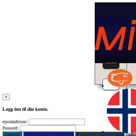
Home
×
Logg inn til din konto.
epostadresse:
Passord:
Glemt passord? Trykk her.
Ny kunde? Opprett konto
Logg inn
Tilb