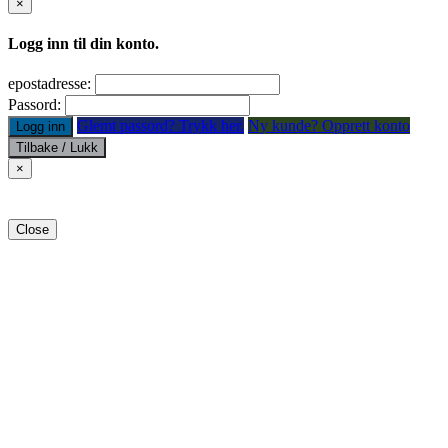
×
Logg inn til din konto.
epostadresse:
Passord:
Glemt passord? Trykk her.
Ny kunde? Opprett konto
Logg inn
Tilbake / Lukk
×
Close