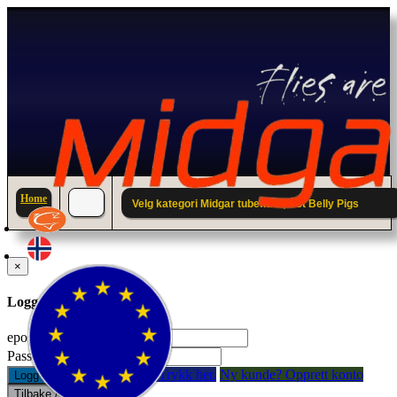
Home
Velg kategori Midgar tubefluer; Pot Belly Pigs
×
Logg inn til din konto.
epostadresse:
Passord:
Glemt passord? Trykk her.
Ny kunde? Opprett konto
Logg inn
Tilbake / Lukk