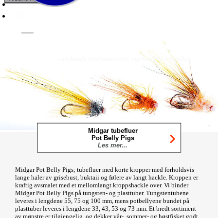
Fluer
Fluefiske
Fluebinding
Kurs & Guiding
- direktesalg til privatpersoner, engrossalg til forhandlere
Midgar tubefluer
Pot Belly Pigs
Les mer...
Midgar Pot Belly Pigs; tubefluer med korte kropper med forholdsvis
lange haler av grisebust, buktaii og følere av langt hackle. Kroppen er
kraftig avsmalet med et mellomlangt kroppshackle over. Vi binder
Midgar Pot Belly Pigs på tungsten- og plasttuber. Tungstentubene
leveres i lengdene 55, 75 og 100 mm, mens potbellyene bundet på
plasttuber leveres i lengdene 33, 43, 53 og 73 mm. Et bredt sortiment
av mønstre er tilgjengelig, og dekker vår-, sommer- og høstfisket godt.