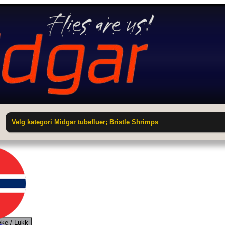
Velg kategori Midgar tubefluer; Bristle Shrimps
ake / Lukk