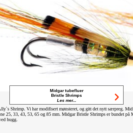
Midgar tubefluer
Bristle Shrimps
Les mer...
lly`s Shrimp. Vi har modifisert mønsteret, og gitt det nytt særpreg. Midg
ene 25, 33, 43, 53, 65 og 85 mm. Midgar Bristle Shrimps er bundet på M
 ved hugg.