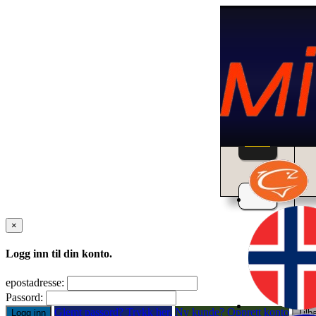
Home
×
Logg inn til din konto.
epostadresse:
Passord:
Glemt passord? Trykk her.
Ny kunde? Opprett konto
Logg inn
Tilb