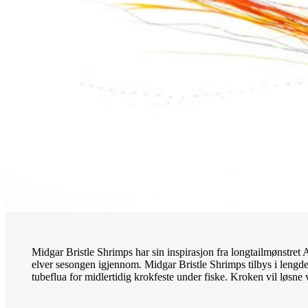
Midgar Bristle Shrimps har sin inspirasjon fra longtailmønstret A
elver sesongen igjennom. Midgar Bristle Shrimps tilbys i lengd
tubeflua for midlertidig krokfeste under fiske. Kroken vil løsne