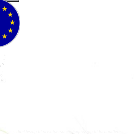
Fluefiske
Fluebinding
Kurs
- direktesalg til privatpersoner, engrossalg til forhandlere