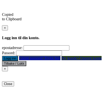
Copied
to Clipboard
×
Logg inn til din konto.
epostadresse:
Passord:
Glemt passord? Trykk her.
Ny kunde? Opprett konto
Logg inn
Tilbake / Lukk
×
Close