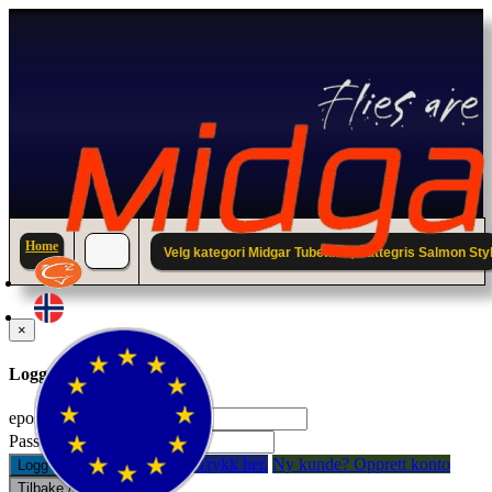
Home
Velg kategori Midgar Tubeflies; Pattegris Salmon Sty
×
Logg inn til din konto.
epostadresse:
Passord:
Glemt passord? Trykk her.
Ny kunde? Opprett konto
Logg inn
Tilbake / Lukk