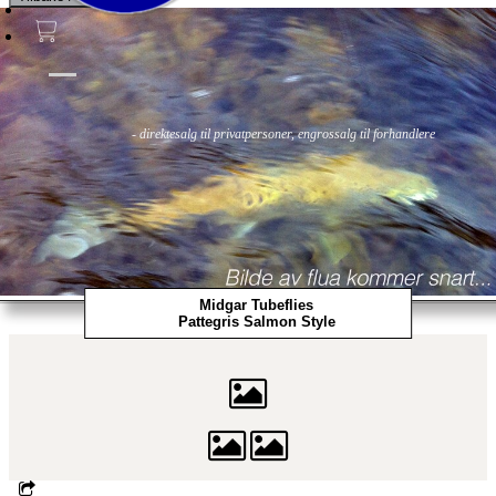
Fluer
Fluefiske
Fluebinding
Kurs & Guiding
- direktesalg til privatpersoner, engrossalg til forhandlere
Midgar Tubeflies
Pattegris Salmon Style