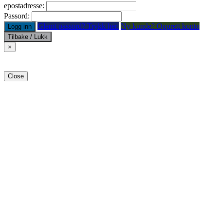
epostadresse:
Passord:
Glemt passord? Trykk her.
Ny kunde? Opprett konto
Logg inn
Tilbake / Lukk
×
Close