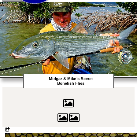
Fluer
Fluefiske
Fluebinding
Kurs & Guiding
- direktesalg til privatpersoner, engrossalg til forhandlere
Midgar & Mike`s Secret
Bonefish Flies