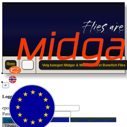
Home
Velg kategori Midgar & Mike`s Secret Bonefish Flies
×
Logg inn til din konto.
epostadresse:
Passord:
Glemt passord? Trykk her.
Ny kunde? Opprett konto
Logg inn
Tilbake / Lukk