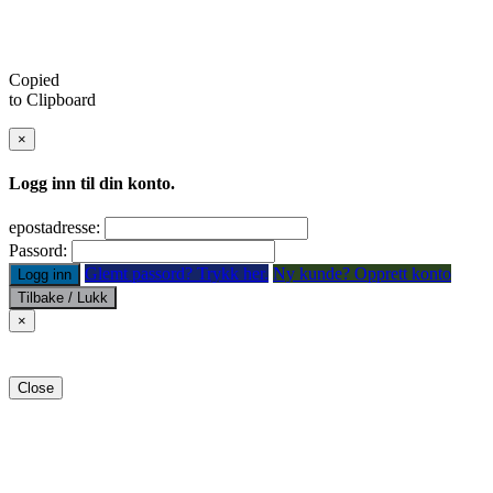
Copied
to Clipboard
×
Logg inn til din konto.
epostadresse:
Passord:
Glemt passord? Trykk her.
Ny kunde? Opprett konto
Logg inn
Tilbake / Lukk
×
Close