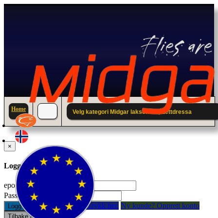
Home
Velg kategori Midgar laksefluer; Lettdressa
×
Logg inn til din konto.
epostadresse:
Passord:
Glemt passord? Trykk her.
Ny kunde? Opprett konto
Logg inn
Tilbake / Lukk