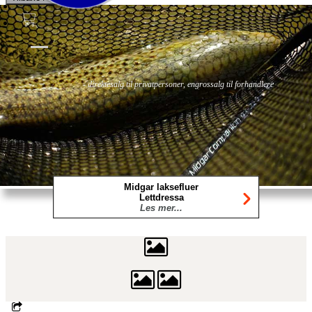
Fluer
Fluefiske
Fluebinding
Kurs & Guiding
- direktesalg til privatpersoner, engrossalg til forhandlere
Midgar laksefluer
Lettdressa
Les mer...