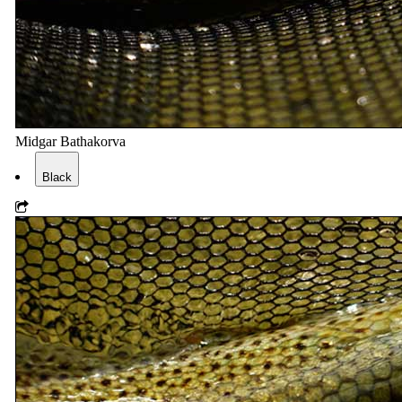
Midgar Bathakorva
Black