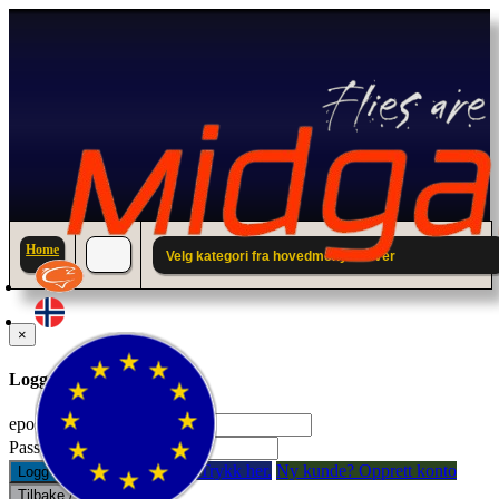
Home
Velg kategori fra hovedmenyen over
×
Logg inn til din konto.
epostadresse:
Passord:
Glemt passord? Trykk her.
Ny kunde? Opprett konto
Logg inn
Tilbake / Lukk