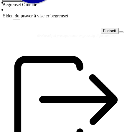
Begrenset Område
Siden du prøver å vise er begrenset
Fortsett
Fluer
Fluefiske
Fluebinding
Kurs & Guiding
- direktesalg til privatpersoner, engrossalg til forhandlere