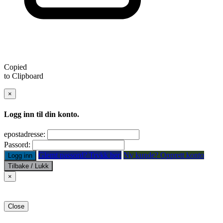
Copied
to Clipboard
×
Logg inn til din konto.
epostadresse:
Passord:
Glemt passord? Trykk her.
Ny kunde? Opprett konto
Logg inn
Tilbake / Lukk
×
Close