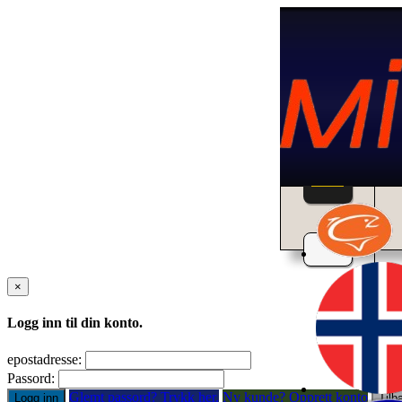
Home
×
Logg inn til din konto.
epostadresse:
Passord:
Glemt passord? Trykk her.
Ny kunde? Opprett konto
Logg inn
Tilb