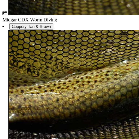
Midgar CDX Worm Diving
Coppery Tan & Brown