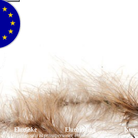
Fluefiske
Fluebinding
Kurs
- direktesalg til privatpersoner, engrossalg til forhandlere