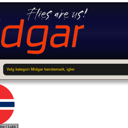
Velg kategori Midgar børstemark, igler
ake / Lukk