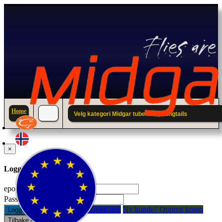
Home
Velg kategori Midgar tubefluer; Longtails
×
Logg inn til din konto.
epostadresse:
Passord:
Glemt passord? Trykk her.
Ny kunde? Opprett konto
Logg inn
Tilbake / Lukk