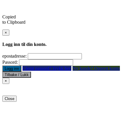
Copied
to Clipboard
×
Logg inn til din konto.
epostadresse:
Passord:
Glemt passord? Trykk her.
Ny kunde? Opprett konto
Logg inn
Tilbake / Lukk
×
Close