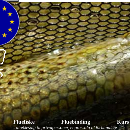
Fluefiske
Fluebinding
Kurs
- direktesalg til privatpersoner, engrossalg til forhandlere