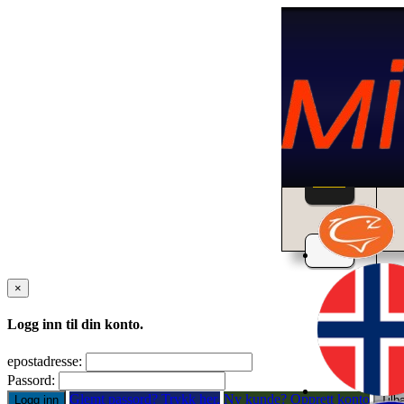
Home
×
Logg inn til din konto.
epostadresse:
Passord:
Glemt passord? Trykk her.
Ny kunde? Opprett konto
Logg inn
Tilb