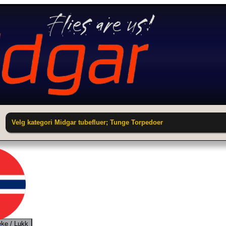
Velg kategori Midgar tubefluer; Tunge Torpedoer
ake / Lukk