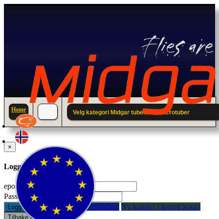
Home
Velg kategori Midgar tubefluer; Microtuber
×
Logg inn til din konto.
epostadresse:
Passord:
Glemt passord? Trykk her.
Ny kunde? Opprett konto
Logg inn
Tilbake / Lukk