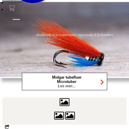
Fluer
Fluefiske
Fluebinding
Kurs & Guiding
- direktesalg til privatpersoner, engrossalg til forhandlere
Midgar tubefluer
Microtuber
Les mer...