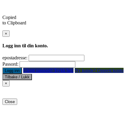
Copied
to Clipboard
×
Logg inn til din konto.
epostadresse:
Passord:
Glemt passord? Trykk her.
Ny kunde? Opprett konto
Logg inn
Tilbake / Lukk
×
Close