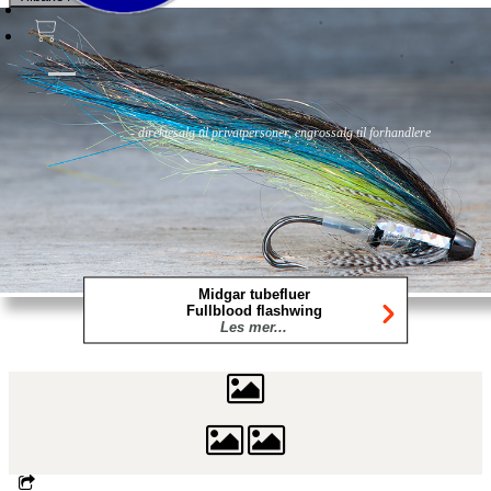
Fluer
Fluefiske
Fluebinding
Kurs & Guiding
- direktesalg til privatpersoner, engrossalg til forhandlere
Midgar tubefluer
Fullblood flashwing
Les mer...