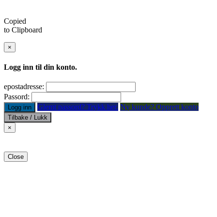
Copied
to Clipboard
×
Logg inn til din konto.
epostadresse:
Passord:
Glemt passord? Trykk her.
Ny kunde? Opprett konto
Logg inn
Tilbake / Lukk
×
Close