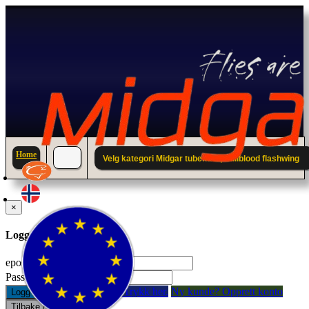
Home
Velg kategori Midgar tubefluer; Fullblood flashwing
×
Logg inn til din konto.
epostadresse:
Passord:
Glemt passord? Trykk her.
Ny kunde? Opprett konto
Logg inn
Tilbake / Lukk