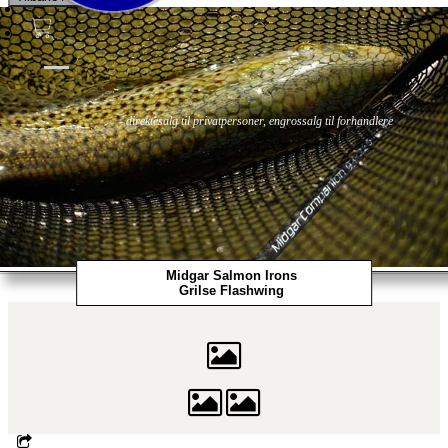
Fluer
Fluefiske
Fluebinding
Kurs & Guiding
- direktesalg til privatpersoner, engrossalg til forhandlere
Midgar Salmon Irons
Grilse Flashwing