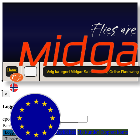
Home
Velg kategori Midgar Salmon Irons; Grilse Flashwing
×
Logg inn til din konto.
epostadresse:
Passord:
Glemt passord? Trykk her.
Ny kunde? Opprett konto
Logg inn
Tilbake / Lukk