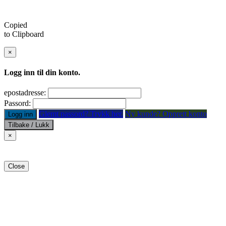
Copied
to Clipboard
×
Logg inn til din konto.
epostadresse:
Passord:
Glemt passord? Trykk her.
Ny kunde? Opprett konto
Logg inn
Tilbake / Lukk
×
Close