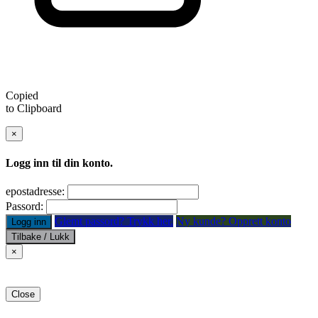
Copied
to Clipboard
×
Logg inn til din konto.
epostadresse:
Passord:
Glemt passord? Trykk her.
Ny kunde? Opprett konto
Logg inn
Tilbake / Lukk
×
Close