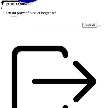
Begrenset Område
Siden du prøver å vise er begrenset
Fortsett
Fluer
Fluefiske
Fluebinding
Kurs & Guiding
- direktesalg til privatpersoner, engrossalg til forhandlere