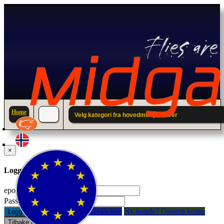
Home
Velg kategori fra hovedmenyen over
×
Logg inn til din konto.
epostadresse:
Passord:
Glemt passord? Trykk her.
Ny kunde? Opprett konto
Logg inn
Tilbake / Lukk