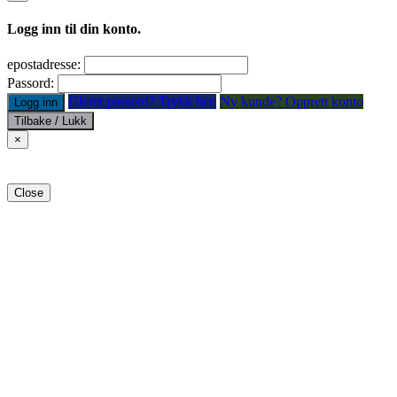
Logg inn til din konto.
epostadresse:
Passord:
Glemt passord? Trykk her.
Ny kunde? Opprett konto
Logg inn
Tilbake / Lukk
×
Close