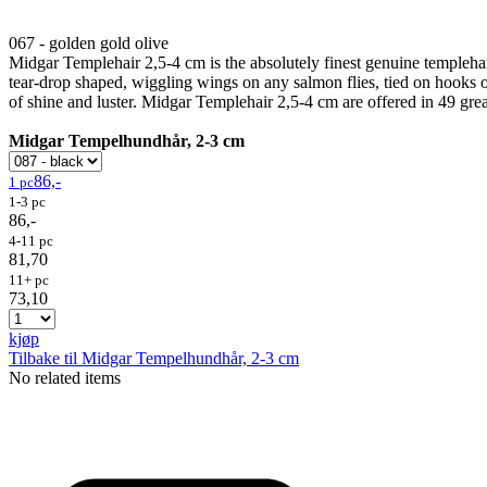
067 - golden gold olive
Midgar Templehair 2,5-4 cm is the absolutely finest genuine templehair
tear-drop shaped, wiggling wings on any salmon flies, tied on hooks or
of shine and luster. Midgar Templehair 2,5-4 cm are offered in 49 grea
Midgar Tempelhundhår, 2-3 cm
86,-
1 pc
1-3 pc
86,-
4-11 pc
81,70
11+ pc
73,10
kjøp
Tilbake til Midgar Tempelhundhår, 2-3 cm
No related items