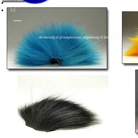
Fluer
Fluefiske
Fluebinding
Kurs & Guiding
- direktesalg til privatpersoner, engrossalg til forhandlere