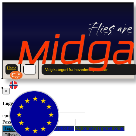
Home
Velg kategori fra hovedmenyen over
×
Logg inn til din konto.
epostadresse:
Passord:
Glemt passord? Trykk her.
Ny kunde? Opprett konto
Logg inn
Tilbake / Lukk