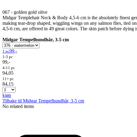
067 - golden gold olive
Midgar Templehair Neck & Body 4,5-6 cm is the absolutely finest genuin
making tear-drop shaped, wiggling wings on any salmon flies, tied 
4,5-6 cm, are offered in 49 great colors. The skin patch before dying i
Midgar Tempelhundhår, 3-5 cm
99,-
1 pc
1-3 pc
99,-
4-11 pc
94,05
11+ pc
84,15
kjøp
Tilbake til Midgar Tempelhundhår, 3-5 cm
No related items