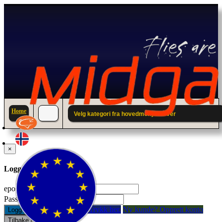
Home
Velg kategori fra hovedmenyen over
×
Logg inn til din konto.
epostadresse:
Passord:
Glemt passord? Trykk her.
Ny kunde? Opprett konto
Logg inn
Tilbake / Lukk