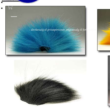
Fluer
Fluefiske
Fluebinding
Kurs & Guiding
- direktesalg til privatpersoner, engrossalg til forhandlere