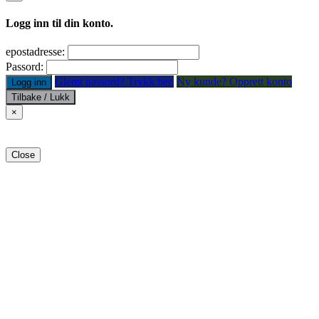
Logg inn til din konto.
epostadresse:
Passord:
Glemt passord? Trykk her.
Ny kunde? Opprett konto
Logg inn
Tilbake / Lukk
×
Close