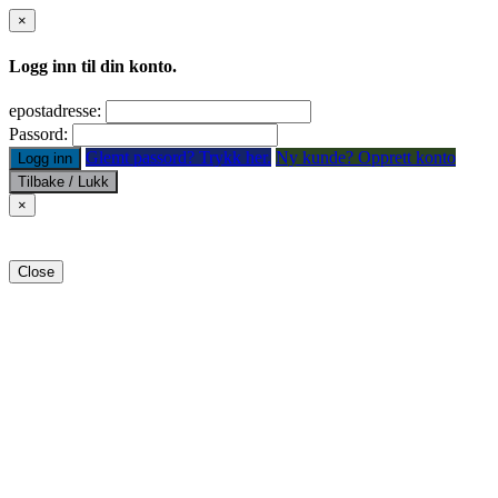
×
Logg inn til din konto.
epostadresse:
Passord:
Glemt passord? Trykk her.
Ny kunde? Opprett konto
Logg inn
Tilbake / Lukk
×
Close