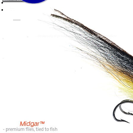
Fluer
Fluefiske
Fluebinding
Kurs & Guiding
- direktesalg til privatpersoner, engrossalg til forhandlere