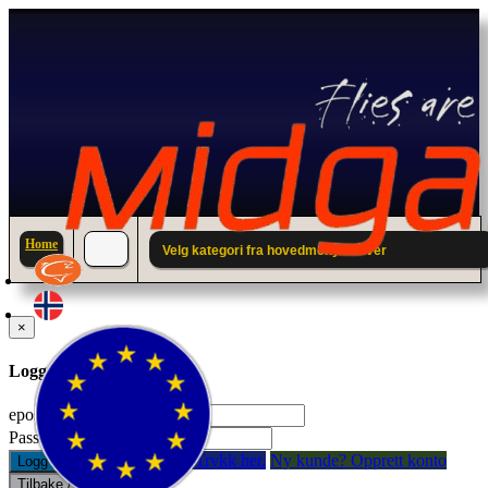
Home
Velg kategori fra hovedmenyen over
×
Logg inn til din konto.
epostadresse:
Passord:
Glemt passord? Trykk her.
Ny kunde? Opprett konto
Logg inn
Tilbake / Lukk