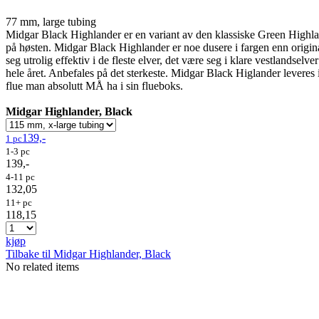
77 mm, large tubing
Midgar Black Highlander er en variant av den klassiske Green Highland
på høsten. Midgar Black Highlander er noe dusere i fargen enn origina
seg utrolig effektiv i de fleste elver, det være seg i klare vestlandsel
hele året. Anbefales på det sterkeste. Midgar Black Higlander leve
flue man absolutt MÅ ha i sin flueboks.
Midgar Highlander, Black
139,-
1 pc
1-3 pc
139,-
4-11 pc
132,05
11+ pc
118,15
kjøp
Tilbake til Midgar Highlander, Black
No related items