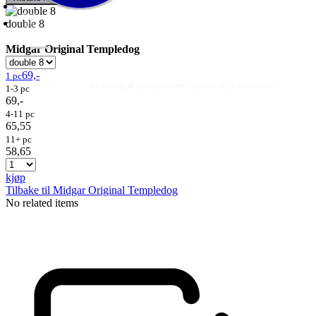
double 8
Midgar Original Templedog
69,-
1 pc
Fluer
Fluefiske
Fluebinding
Kurs & Guiding
- direktesalg til privatpersoner, engrossalg til forhandlere
1-3 pc
69,-
4-11 pc
65,55
11+ pc
58,65
kjøp
Tilbake til Midgar Original Templedog
No related items