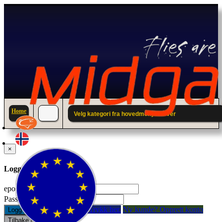
Home
Velg kategori fra hovedmenyen over
×
Logg inn til din konto.
epostadresse:
Passord:
Glemt passord? Trykk her.
Ny kunde? Opprett konto
Logg inn
Tilbake / Lukk