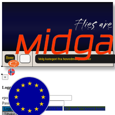
Home
Velg kategori fra hovedmenyen over
×
Logg inn til din konto.
epostadresse:
Passord:
Glemt passord? Trykk her.
Ny kunde? Opprett konto
Logg inn
Tilbake / Lukk