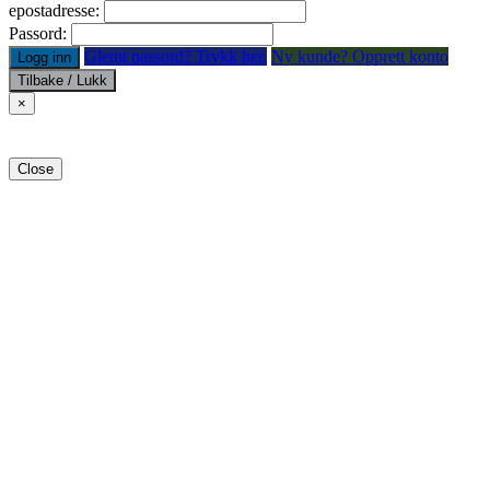
epostadresse:
Passord:
Glemt passord? Trykk her.
Ny kunde? Opprett konto
Logg inn
Tilbake / Lukk
×
Close