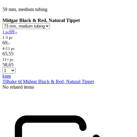
59 mm, medium tubing
Midgar Black & Red, Natural Tippet
69,-
1 pc
1-3 pc
69,-
4-11 pc
65,55
11+ pc
58,65
kjøp
Tilbake til Midgar Black & Red, Natural Tippet
No related items