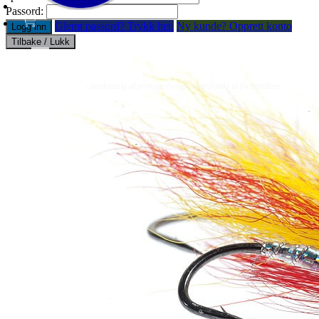
Passord:
Glemt passord? Trykk her.
Ny kunde? Opprett konto
Logg inn
Tilbake / Lukk
Fluer
Fluefiske
Fluebinding
Kurs & Guiding
- direktesalg til privatpersoner, engrossalg til forhandlere