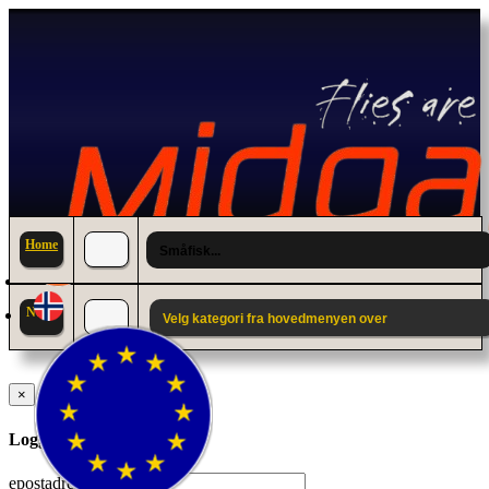
Home
Småfisk...
News
Velg kategori fra hovedmenyen over
×
Logg inn til din konto.
epostadresse: