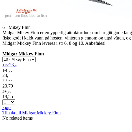
6 - Mikey FInn
Midgar Mikey Finn er en ypperlig attraktorflue som har gitt gode fang
fiske godt i kaldt vann på høsten, vinteren gjennom og utpå våren, og b
Midgar Mickey Finn leveres i str 6, 8 og 10. Anbefales!
Midgar Mickey Finn
23,-
1 pc
1-1 pc
23,-
2-5 pc
20,70
5+ pc
19,55
kjøp
Tilbake til Midgar Mickey Finn
No related items