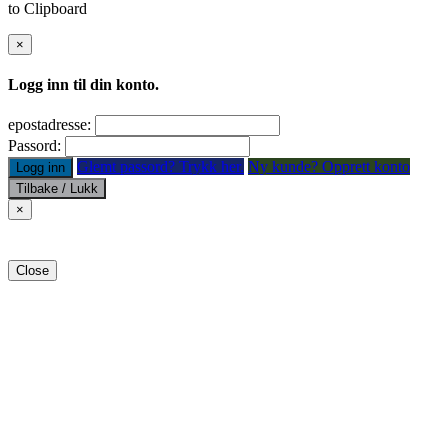
to Clipboard
×
Logg inn til din konto.
epostadresse:
Passord:
Glemt passord? Trykk her.
Ny kunde? Opprett konto
Logg inn
Tilbake / Lukk
×
Close