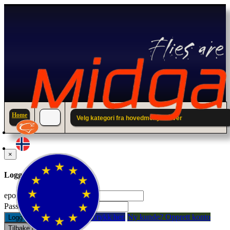
Home
Velg kategori fra hovedmenyen over
×
Logg inn til din konto.
epostadresse:
Passord:
Glemt passord? Trykk her.
Ny kunde? Opprett konto
Logg inn
Tilbake / Lukk