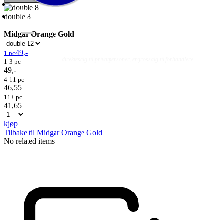
double 8
Midgar Orange Gold
49,-
1 pc
Fluer
Fluefiske
Fluebinding
Kurs & Guiding
- direktesalg til privatpersoner, engrossalg til forhandlere
1-3 pc
49,-
4-11 pc
46,55
11+ pc
41,65
kjøp
Tilbake til Midgar Orange Gold
No related items